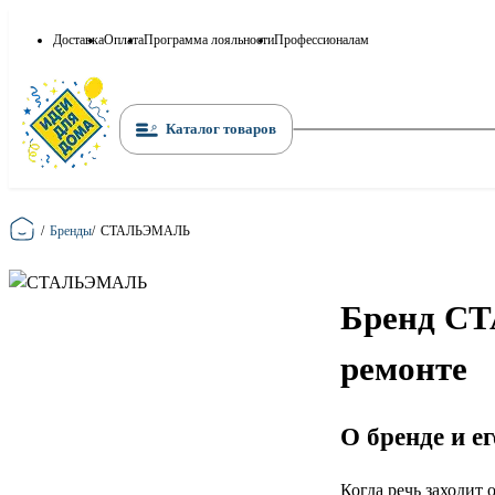
Доставка
Оплата
Программа лояльности
Профессионалам
Каталог товаров
Главная
/
Бренды
/
СТАЛЬЭМАЛЬ
Бренд СТ
ремонте
О бренде и е
Когда речь заходит 