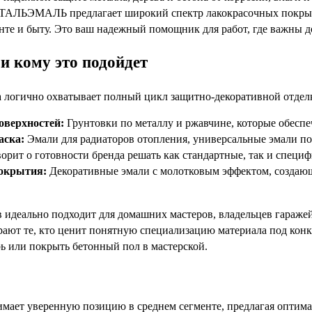
ТАЛЬЭМАЛЬ предлагает широкий спектр лакокрасочных покрыти
онте и быту. Это ваш надежный помощник для работ, где важны д
и кому это подойдет
 логично охватывает полный цикл защитно-декоративной отдел
оверхностей:
Грунтовки по металлу и ржавчине, которые обесп
аска:
Эмали для радиаторов отопления, универсальные эмали по 
ворит о готовности бренда решать как стандартные, так и специ
окрытия:
Декоративные эмали с молотковым эффектом, создающ
в идеально подходит для домашних мастеров, владельцев гаражей
рают те, кто ценит понятную специализацию материала под конк
ь или покрыть бетонный пол в мастерской.
т уверенную позицию в среднем сегменте, предлагая оптимал