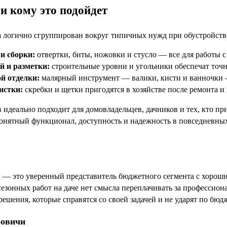
и кому это подойдет
 логично сгруппирован вокруг типичных нужд при обустройств
и сборки:
отвертки, биты, ножовки и стусло — все для работы с
й и разметки:
строительные уровни и угольники обеспечат точн
й отделки:
малярный инструмент — валики, кисти и ванночки —
истки:
скребки и щетки пригодятся в хозяйстве после ремонта и 
в идеально подходит для домовладельцев, дачников и тех, кто п
 понятный функционал, доступность и надежность в повседневны
то уверенный представитель бюджетного сегмента с хорошим 
сезонных работ на даче нет смысла переплачивать за профессион
ешения, которые справятся со своей задачей и не ударят по бюдж
ровичи