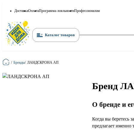
Доставка
Оплата
Программа лояльности
Профессионалам
Каталог товаров
Главная
/
Бренды
/
ЛАНДСКРОНА АП
Бренд ЛА
О бренде и е
Когда вы беретесь
предлагает именно 