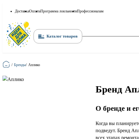
Доставка
Оплата
Программа лояльности
Профессионалам
Каталог товаров
Главная
/
Бренды
/
Аплико
Бренд Ап
О бренде и е
Когда вы планирует
подведут. Бренд Ап
всех этапах ремонт