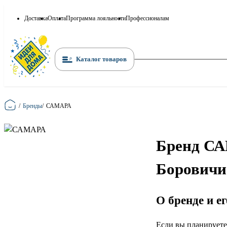
Доставка
Оплата
Программа лояльности
Профессионалам
Каталог товаров
Главная
/
Бренды
/
САМАРА
Бренд СА
Боровичи
О бренде и е
Если вы планируете