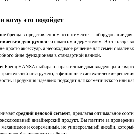
и кому это подойдет
ие бренда в представленном ассортименте — оборудование для 
енический душ ручной
со шлангом и держателем. Этот товар яв
не просто аксессуар, а необходимое решение для семей с мален
добного биде-функционала в стандартной ванной.
е:
Бренд HANSA выбирают практичные домовладельцы и квартир
троительный инструмент, а финишные сантехнические решения 
ности. Продукция идеально подходит для косметического или кап
анимает
средний ценовой сегмент
, предлагая оптимальное соот
е эксклюзивный дизайнерский продукт. Вы платите за проверенны
 механизмов и современный, но универсальный дизайн, который 
дежность без переплаты за бренд.