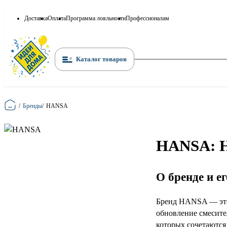
Доставка
Оплата
Программа лояльности
Профессионалам
Каталог товаров
Главная
/
Бренды
/
HANSA
HANSA: Н
О бренде и е
Бренд HANSA — это 
обновление смесите
которых сочетаются 