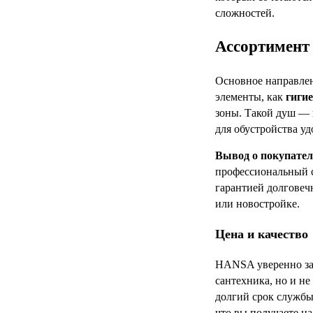
сложностей.
Ассортимент 
Основное направлен
элементы, как
гиги
зоны. Такой душ — 
для обустройства у
Вывод о покупател
профессиональный с
гарантией долговеч
или новостройке.
Цена и качество
HANSA уверенно з
сантехника, но и н
долгий срок службы
что вы получаете на