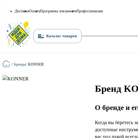
Доставка
Оплата
Программа лояльности
Профессионалам
Каталог товаров
Главная
/
Бренды
/
KONNER
Бренд KO
О бренде и е
Когда вы беретесь 
доступные инструме
вас под рукой всегд