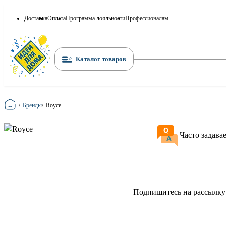
Доставка
Оплата
Программа лояльности
Профессионалам
Каталог товаров
Главная
/
Бренды
/
Royce
Часто задава
Подпишитесь на рассылку и