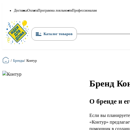
Доставка
Оплата
Программа лояльности
Профессионалам
Каталог товаров
Главная
/
Бренды
/
Контур
Бренд Ко
О бренде и е
Если вы планируете
«Контур» предлагае
помощник в создани