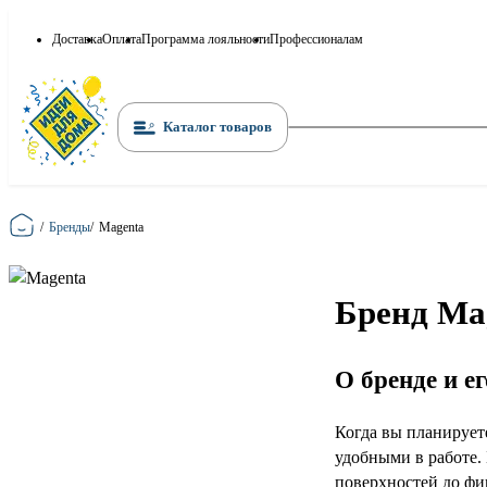
Доставка
Оплата
Программа лояльности
Профессионалам
Каталог товаров
Главная
/
Бренды
/
Magenta
Бренд Ma
О бренде и е
Когда вы планирует
удобными в работе.
поверхностей до фи