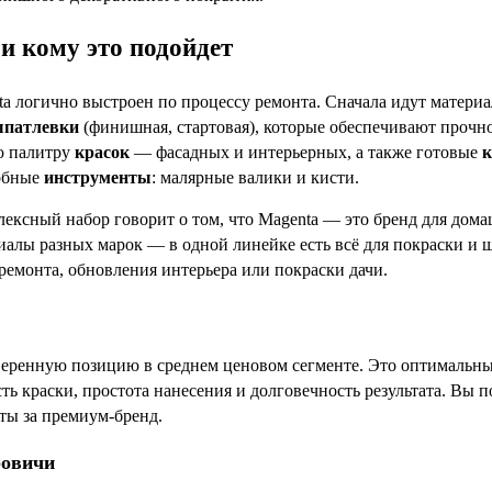
и кому это подойдет
a логично выстроен по процессу ремонта. Сначала идут матери
патлевки
(финишная, стартовая), которые обеспечивают прочн
ю палитру
красок
— фасадных и интерьерных, а также готовые
к
обные
инструменты
: малярные валики и кисти.
ексный набор говорит о том, что Magenta — это бренд для домаш
иалы разных марок — в одной линейке есть всё для покраски и ш
ремонта, обновления интерьера или покраски дачи.
веренную позицию в среднем ценовом сегменте. Это оптимальны
ть краски, простота нанесения и долговечность результата. Вы 
аты за премиум-бренд.
ровичи