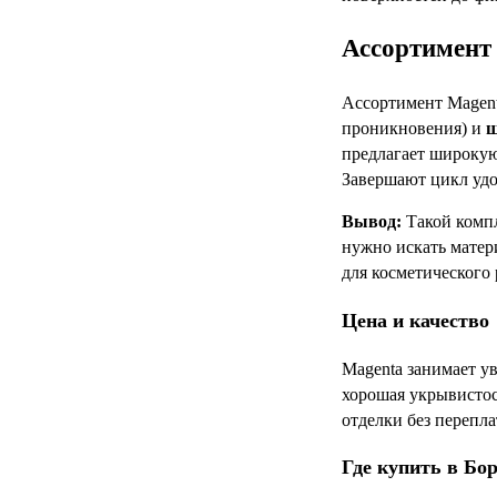
Ассортимент 
Ассортимент Magent
проникновения) и
ш
предлагает широку
Завершают цикл уд
Вывод:
Такой компл
нужно искать матер
для косметического 
Цена и качество
Magenta занимает у
хорошая укрывистос
отделки без перепл
Где купить в Бо