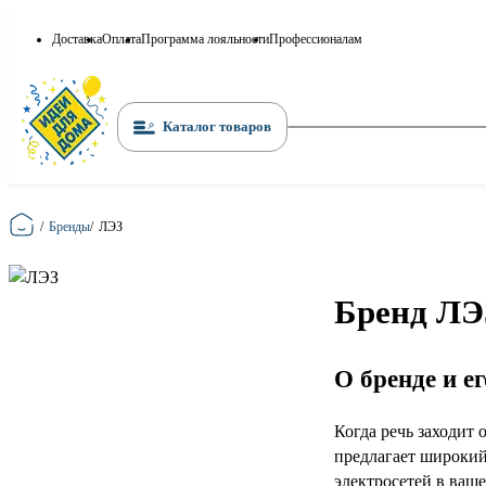
Доставка
Оплата
Программа лояльности
Профессионалам
Каталог товаров
Главная
/
Бренды
/
ЛЭЗ
Бренд ЛЭ
О бренде и е
Когда речь заходит
предлагает широкий
электросетей в ваше