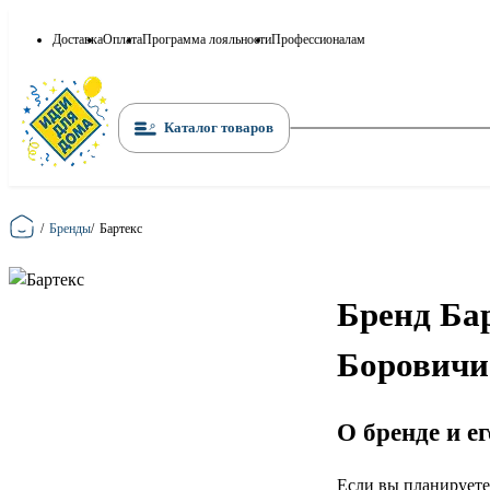
Доставка
Оплата
Программа лояльности
Профессионалам
Каталог товаров
Главная
/
Бренды
/
Бартекс
Бренд Ба
Боровичи
О бренде и е
Если вы планируете