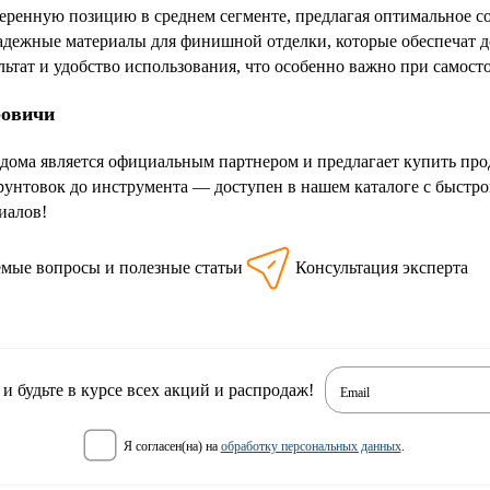
веренную позицию в среднем сегменте, предлагая оптимальное со
надежные материалы для финишной отделки, которые обеспечат д
льтат и удобство использования, что особенно важно при самост
ровичи
дома является официальным партнером и предлагает купить пр
рунтовок до инструмента — доступен в нашем каталоге с быстр
иалов!
емые вопросы и полезные статьи
Консультация эксперта
 будьте в курсе всех акций и распродаж!
Email
я согласен(на) на
обработку персональных данных
.