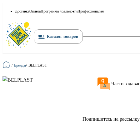
Доставка
Оплата
Программа лояльности
Профессионалам
Каталог товаров
Главная
/
Бренды
/
BELPLAST
Часто задава
Подпишитесь на рассылку и