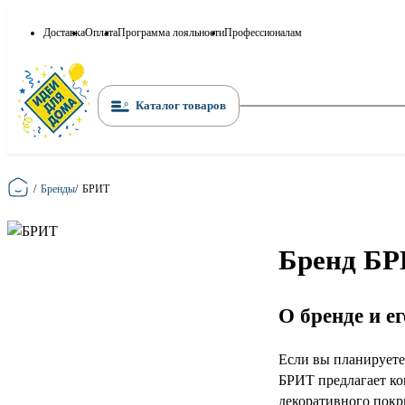
Доставка
Оплата
Программа лояльности
Профессионалам
Каталог товаров
Главная
/
Бренды
/
БРИТ
Бренд БР
О бренде и е
Если вы планируете
БРИТ предлагает ко
декоративного покр