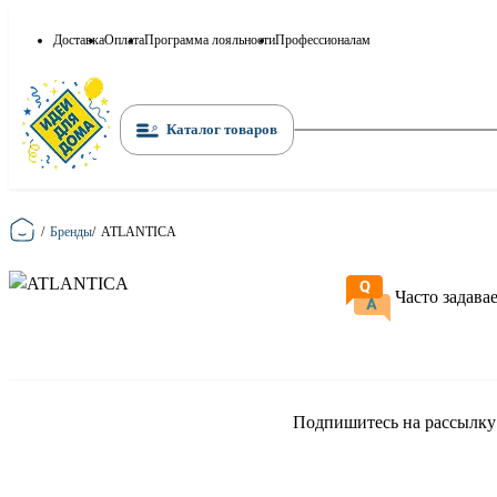
Доставка
Оплата
Программа лояльности
Профессионалам
Каталог товаров
Главная
/
Бренды
/
ATLANTICA
Часто задава
Подпишитесь на рассылку и