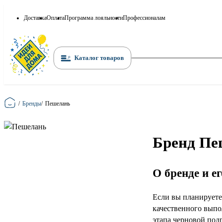
Доставка
Оплата
Программа лояльности
Профессионалам
Каталог товаров
Главная
/
Бренды
/
Пешелань
Бренд Пе
О бренде и е
Если вы планируете
качественного выпо
этапа черновой под