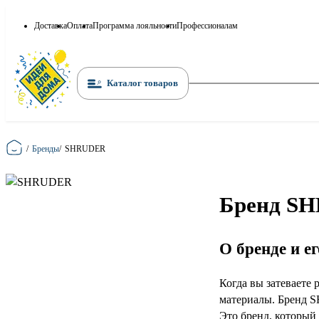
Доставка
Оплата
Программа лояльности
Профессионалам
Каталог товаров
Главная
/
Бренды
/
SHRUDER
Бренд SH
О бренде и е
Когда вы затеваете 
материалы. Бренд S
Это бренд, который