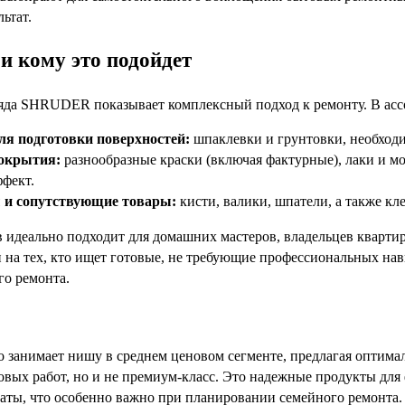
ьтат.
и кому это подойдет
яда SHRUDER показывает комплексный подход к ремонту. В асс
я подготовки поверхностей:
шпаклевки и грунтовки, необход
окрытия:
разнообразные краски (включая фактурные), лаки и мо
фект.
 и сопутствующие товары:
кисти, валики, шпатели, а также кл
в идеально подходит для домашних мастеров, владельцев квартир
 на тех, кто ищет готовые, не требующие профессиональных нав
го ремонта.
анимает нишу в среднем ценовом сегменте, предлагая оптимал
овых работ, но и не премиум-класс. Это надежные продукты дл
платы, что особенно важно при планировании семейного ремонта.