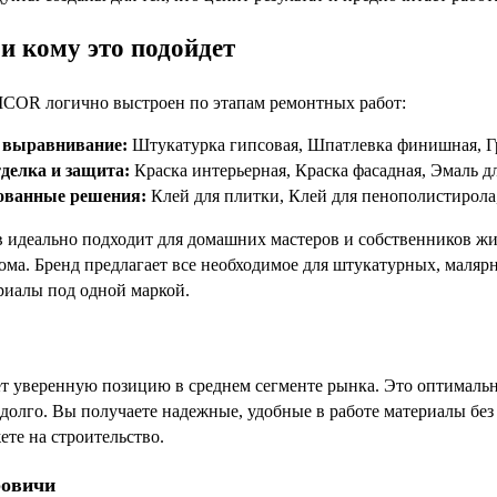
и кому это подойдет
COR логично выстроен по этапам ремонтных работ:
 выравнивание:
Штукатурка гипсовая, Шпатлевка финишная, Г
делка и защита:
Краска интерьерная, Краска фасадная, Эмаль д
ованные решения:
Клей для плитки, Клей для пенополистирола,
в идеально подходит для домашних мастеров и собственников жи
дома. Бренд предлагает все необходимое для штукатурных, маля
риалы под одной маркой.
уверенную позицию в среднем сегменте рынка. Это оптимально
адолго. Вы получаете надежные, удобные в работе материалы без
те на строительство.
ровичи