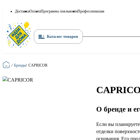
Доставка
Оплата
Программа лояльности
Профессионалам
Каталог товаров
Главная
/
Бренды
/
CAPRICOR
CAPRICOR
О бренде и е
Если вы планирует
отделки поверхност
основания. Его прод