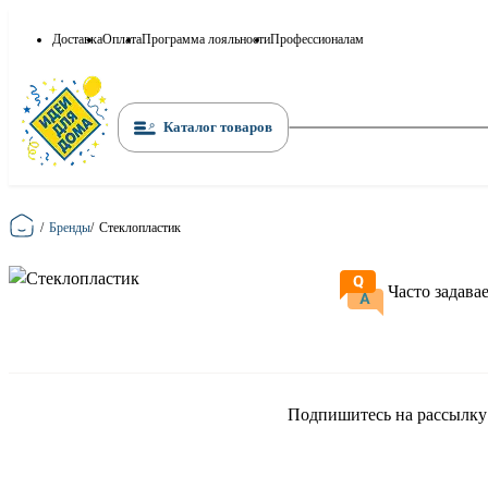
Доставка
Оплата
Программа лояльности
Профессионалам
Каталог товаров
Главная
/
Бренды
/
Стеклопластик
Часто задава
Подпишитесь на рассылку и