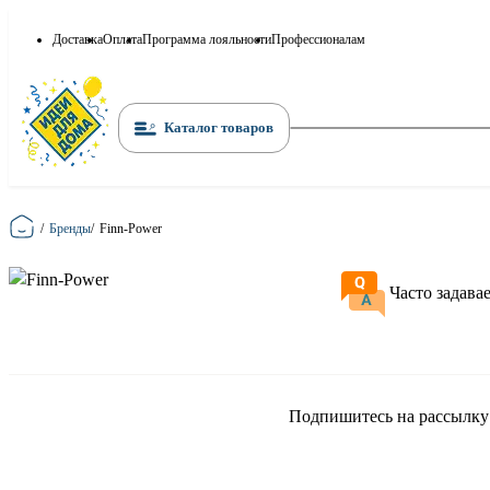
Доставка
Оплата
Программа лояльности
Профессионалам
Каталог товаров
Главная
/
Бренды
/
Finn-Power
Часто задава
Подпишитесь на рассылку и