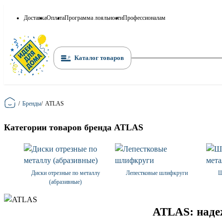
Доставка
Оплата
Программа лояльности
Профессионалам
Каталог товаров
Главная
/
Бренды
/
ATLAS
Категории товаров бренда ATLAS
Диски отрезные по металлу
Лепестковые шлифкруги
Ш
(абразивные)
ATLAS: наде