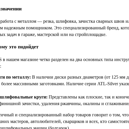
азначении
 работа с металлом — резка, шлифовка, зачистка сварных швов 
м надежным помощником. Это специализированный бренд, кото
ых задач в гараже, мастерской или на стройплощадке.
ому это подойдет
в нашем магазине четко разделен на два основных типа инструм
:
ги по металлу:
В наличии диски разных диаметров (от 125 мм до
с более массивными заготовками. Наличие серии ATL-Silver ука
 шлифовальные круги:
Представлены как плоские, так и кониче
финишной зачистки, удаления ржавчины, окалины и сглаживания
ичный и специализированный набор товаров говорит о том, что 
них мастеров, автолюбителей, сварщиков и всех, кто самостоят
лошлифовальных машин (болгарок).