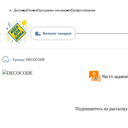
Доставка
Оплата
Программа лояльности
Профессионалам
Каталог товаров
Главная
/
Бренды
/
DECOCODE
Часто задава
Подпишитесь на рассылку и