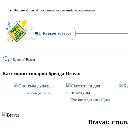
Доставка
Оплата
Программа лояльности
Профессионалам
Каталог товаров
Главная
/
Бренды
/
Bravat
Категории товаров бренда Bravat
Системы душевые
Смесители для ванны/душа
Bravat: стил