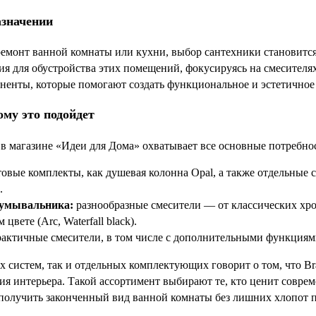
азначении
 ремонт ванной комнаты или кухни, выбор сантехники становитс
я для обустройства этих помещений, фокусируясь на смесителях
енты, которые помогают создать функциональное и эстетичное 
ому это подойдет
 в магазине «Идеи для Дома» охватывает все основные потребно
овые комплекты, как душевая колонна Opal, а также отдельные 
.
 умывальника:
разнообразные смесители — от классических хром
цвете (Arc, Waterfall black).
актичные смесители, в том числе с дополнительными функциям
х систем, так и отдельных комплектующих говорит о том, что Br
ия интерьера. Такой ассортимент выбирают те, кто ценит совре
 получить законченный вид ванной комнаты без лишних хлопот п