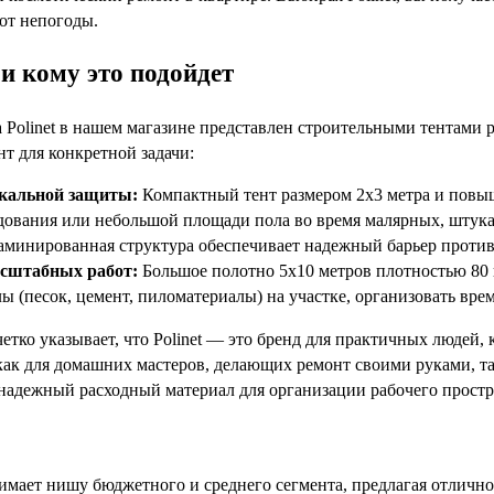
от непогоды.
и кому это подойдет
Polinet в нашем магазине представлен строительными тентами р
т для конкретной задачи:
кальной защиты:
Компактный тент размером 2х3 метра и повыш
дования или небольшой площади пола во время малярных, штук
аминированная структура обеспечивает надежный барьер против
сштабных работ:
Большое полотно 5х10 метров плотностью 80 
ы (песок, цемент, пиломатериалы) на участке, организовать вре
етко указывает, что Polinet — это бренд для практичных людей
как для домашних мастеров, делающих ремонт своими руками, т
надежный расходный материал для организации рабочего простр
нимает нишу бюджетного и среднего сегмента, предлагая отлично