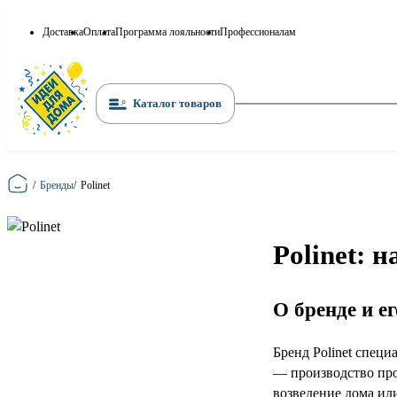
Доставка
Оплата
Программа лояльности
Профессионалам
Каталог товаров
Главная
/
Бренды
/
Polinet
Polinet: 
О бренде и е
Бренд Polinet спец
— производство про
возведение дома ил