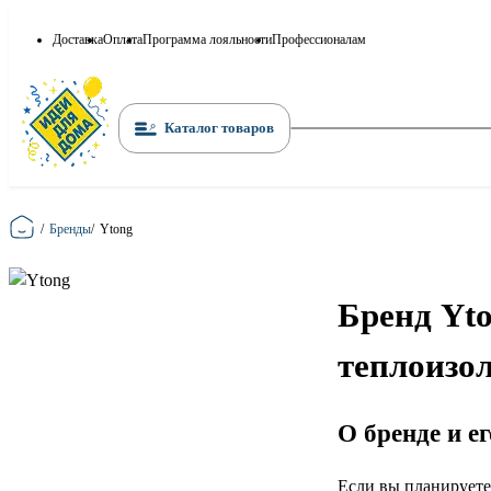
Доставка
Оплата
Программа лояльности
Профессионалам
Каталог товаров
Главная
/
Бренды
/
Ytong
Бренд Yt
теплоизо
О бренде и е
Если вы планируете