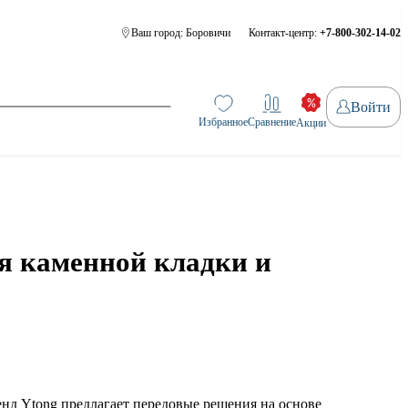
Ваш город:
Боровичи
Контакт-центр:
+7-800-302-14-02
Войти
Избранное
Сравнение
Акции
я каменной кладки и
енд Ytong предлагает передовые решения на основе