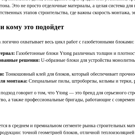
етона. Это не просто отделочные материалы, а целая система дл
етственных этапов строительства, где важны скорость монтажа, 
и кому это подойдет
 логично охватывает весь цикл работ с газобетонными блоками:
ериал:
Газобетонные блоки Ytong различных толщин и плотност
ованные решения:
U-образные блоки для устройства монолитны
и:
Тонкошовный клей для блоков, который обеспечивает прочное
ля монтажа:
Специальные пилы, штроборезы, кельмы и терки, р
подход говорит о том, что Ytong — это бренд для серьезного ст
ство, а также профессиональные бригады, работающие с совреме
тся в среднем и премиальном сегменте рынка строительных ма
родукции: точной геометрией блоков, отличной теплоизоляцией