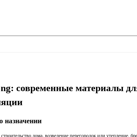
ong: современные материалы дл
ляции
го назначении
 строительство дома, возведение перегородок или утепление, бр