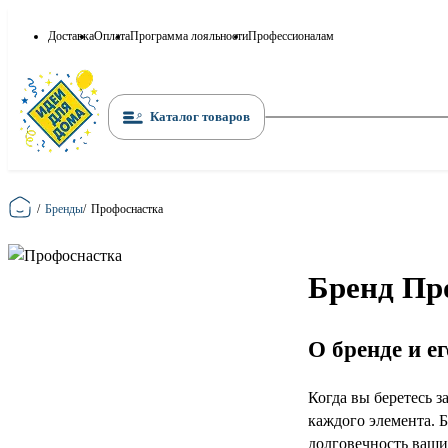
Доставка
Оплата
Программа лояльности
Профессионалам
Каталог товаров
Главная
/
Бренды
/
Профоснастка
Бренд Пр
О бренде и е
Когда вы беретесь з
каждого элемента. 
долговечность ваших