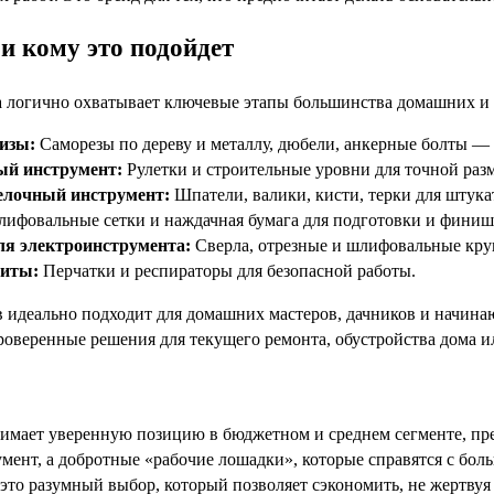
и кому это подойдет
 логично охватывает ключевые этапы большинства домашних и 
изы:
Саморезы по дереву и металлу, дюбели, анкерные болты — 
ый инструмент:
Рулетки и строительные уровни для точной разм
елочный инструмент:
Шпатели, валики, кисти, терки для штука
ифовальные сетки и наждачная бумага для подготовки и финиш
ля электроинструмента:
Сверла, отрезные и шлифовальные кру
щиты:
Перчатки и респираторы для безопасной работы.
в идеально подходит для домашних мастеров, дачников и начин
оверенные решения для текущего ремонта, обустройства дома ил
имает уверенную позицию в бюджетном и среднем сегменте, пр
мент, а добротные «рабочие лошадки», которые справятся с бол
это разумный выбор, который позволяет сэкономить, не жертвуя 