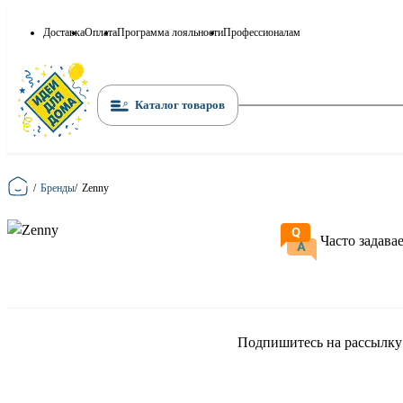
Доставка
Оплата
Программа лояльности
Профессионалам
Каталог товаров
Главная
/
Бренды
/
Zenny
Часто задава
Подпишитесь на рассылку и