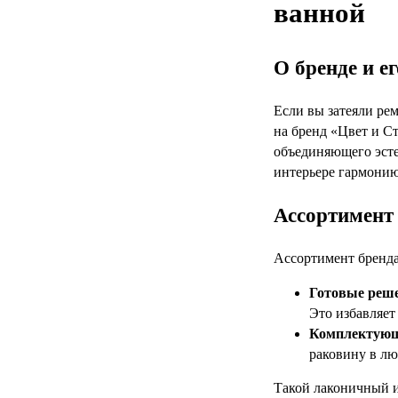
ванной
О бренде и е
Если вы затеяли ре
на бренд «Цвет и С
объединяющего эсте
интерьере гармонию
Ассортимент 
Ассортимент бренда
Готовые реш
Это избавляет
Комплектующ
раковину в лю
Такой лаконичный и