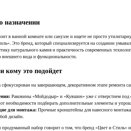
го назначении
монт в ванной комнате или санузле и ищете не просто утилитарн
тиль». Это бренд, который специализируется на создании умыва
тику натурального камня и практичность современных технологи
 внешнего вида и функциональности.
и кому это подойдет
 сфокусирован на завершающем, декоративном этапе ремонта сан
ения:
Раковины «Мойдодыр» и «Кувшин» уже с отверстием под см
 от необходимости подбирать дополнительные элементы и упрощ
ие для монтажа:
Прочные кронштейны для навесного монтажа в 
бой дизайн.
 продуманный набор говорит о том, что бренд «Цвет и Стиль» и