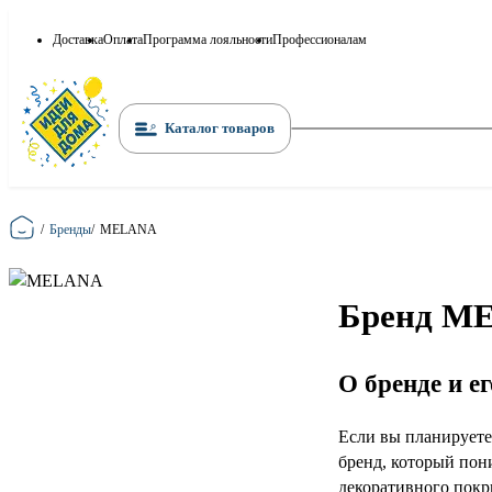
Доставка
Оплата
Программа лояльности
Профессионалам
Каталог товаров
Главная
/
Бренды
/
MELANA
Бренд ME
О бренде и е
Если вы планируете
бренд, который пон
декоративного покр