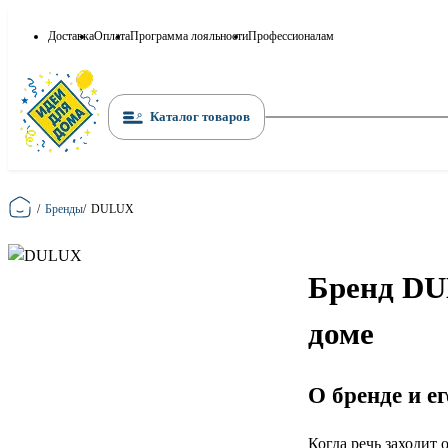
Доставка
Оплата
Программа лояльности
Профессионалам
Каталог товаров
Главная
/
Бренды
/
DULUX
Бренд DU
доме
О бренде и е
Когда речь заходит