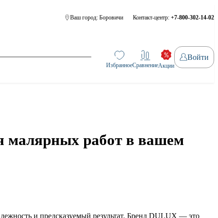
Ваш город:
Боровичи
Контакт-центр:
+7-800-302-14-02
Войти
Избранное
Сравнение
Акции
я малярных работ в вашем
 надежность и предсказуемый результат. Бренд DULUX — это