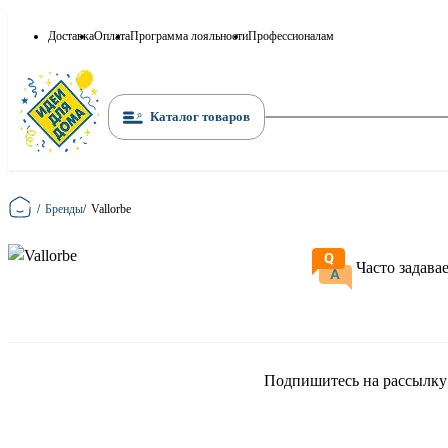
Доставка
Оплата
Программа лояльности
Профессионалам
Каталог товаров
Главная
/
Бренды
/
Vallorbe
Часто задава
Подпишитесь на рассылку и