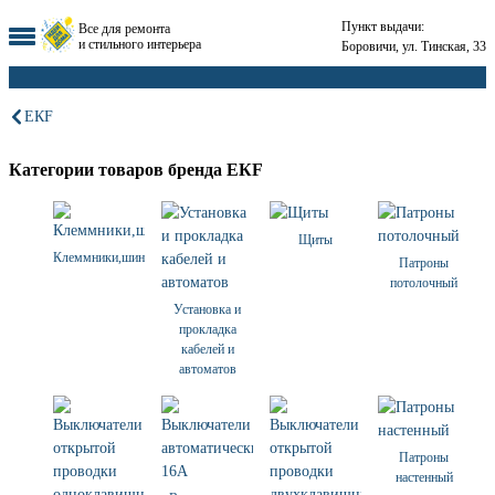
Пункт выдачи:
Все для ремонта
и стильного интерьера
Боровичи, ул. Тинская, 33
ЕКF
Категории товаров бренда ЕКF
Щиты
Клеммники,шины,наконечники
Патроны
потолочный
Установка и
прокладка
кабелей и
автоматов
Патроны
настенный