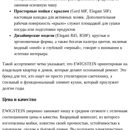
занимая основную чашу.
Просторные мойки с крылом
(Gerd 60F, Elegant 50F):
настоящая находка для активных хозяек. Дополнительная
рабочая поверхность «крыло» служит площадкой для сушки
посуды или подготовки продуктов.
Дизайнерские модели
(Elegant R45, R50F): круглые и
эргономичные формы, а также богатая палитра цветов, включая
модный «иней» и глубокий «черный», говорят о внимании к
эстетике интерьера.
Такой ассортимент четко указывает, что EWIGSTEIN ориентирован на
владельцев квартир и домов, которые делают осознанный ремонт. Это
бренд для тех, кто ищет не просто утилитарную сантехнику, а
стильный и функциональный элемент кухни, который прослужит
долгие годы.
Цена и качество
EWIGSTEIN уверенно занимает нишу в среднем сегменте с отличным
соотношением цены и качества. Кварцевый композит, из которого
изготовлены мойки, известен своей прочностью, устойчивостью к
царапинам, сколам и бытовой химии. Вы получаете характеристики,