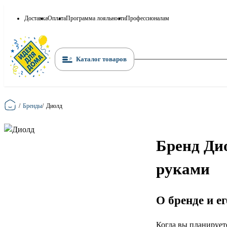
Доставка
Оплата
Программа лояльности
Профессионалам
Каталог товаров
Главная
/
Бренды
/
Диолд
Бренд Ди
руками
О бренде и е
Когда вы планирует