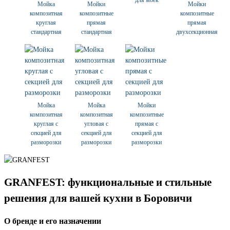
для моек
Мойка
Мойки
Мойки
композитная
композитные
композитные
круглая
прямая
прямая
стандартная
стандартная
двухсекционная
Мойка
Мойка
Мойки
композитная
композитная
композитные
круглая с
угловая с
прямая с
секцией для
секцией для
секцией для
разморозки
разморозки
разморозки
GRANFEST: функциональные и стильные
решения для вашей кухни в Боровичи
О бренде и его назначении