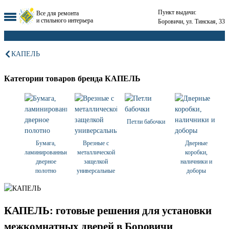
Пункт выдачи:
Все для ремонта
и стильного интерьера
Боровичи, ул. Тинская, 33
КАПЕЛЬ
Категории товаров бренда КАПЕЛЬ
Петли бабочки
Бумага,
Врезные с
Дверные
ламинированные,
металлической
коробки,
дверное
защелкой
наличники и
полотно
универсальные
доборы
КАПЕЛЬ: готовые решения для установки
межкомнатных дверей в Боровичи