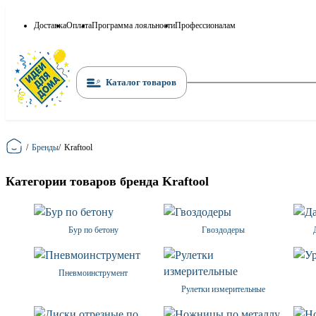
Доставка
Оплата
Программа лояльности
Профессионалам
Каталог товаров
Главная
/
Бренды
/
Kraftool
Категории товаров бренда Kraftool
Бур по бетону
Гвоздодеры
Пневмоинструмент
Рулетки измерительные