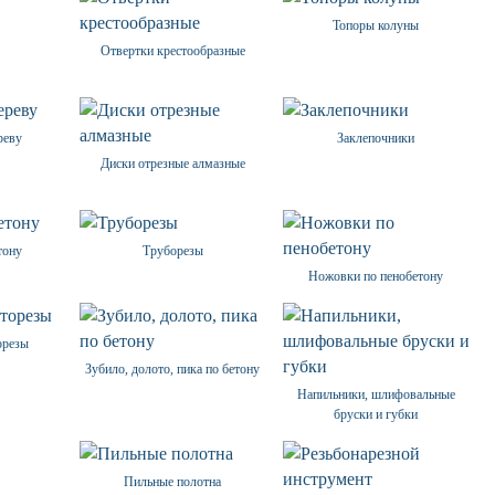
Топоры колуны
Отвертки крестообразные
реву
Заклепочники
Диски отрезные алмазные
тону
Труборезы
Ножовки по пенобетону
орезы
Зубило, долото, пика по бетону
Напильники, шлифовальные
бруски и губки
Пильные полотна