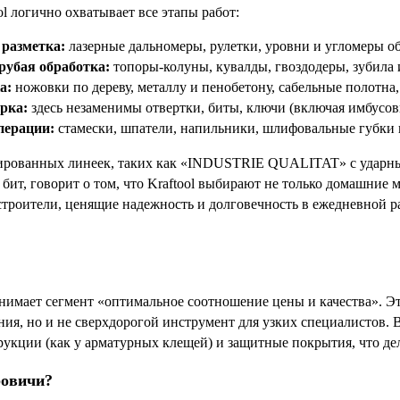
l логично охватывает все этапы работ:
 разметка:
лазерные дальномеры, рулетки, уровни и угломеры об
рубая обработка:
топоры-колуны, кувалды, гвоздодеры, зубила и
а:
ножовки по дереву, металлу и пенобетону, сабельные полотна
рка:
здесь незаменимы отвертки, биты, ключи (включая имбусо
ерации:
стамески, шпатели, напильники, шлифовальные губки 
ированных линеек, таких как «INDUSTRIE QUALITAT» с ударны
бит, говорит о том, что Kraftool выбирают не только домашние 
роители, ценящие надежность и долговечность в ежедневной раб
занимает сегмент «оптимальное соотношение цены и качества». 
ия, но и не сверхдорогой инструмент для узких специалистов. В
укции (как у арматурных клещей) и защитные покрытия, что д
ровичи?