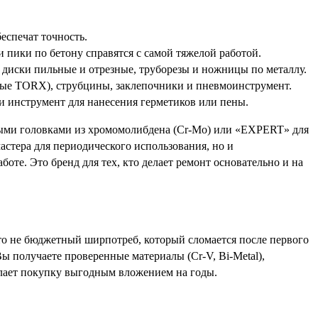
еспечат точность.
 пики по бетону справятся с самой тяжелой работой.
, диски пильные и отрезные, труборезы и ножницы по металлу.
вые TORX), струбцины, заклепочники и пневмоинструмент.
и инструмент для нанесения герметиков или пены.
ми головками из хромомолибдена (Cr-Mo) или «EXPERT» для
мастера для периодического использования, но и
оте. Это бренд для тех, кто делает ремонт основательно и на
Это не бюджетный ширпотреб, который сломается после первого
ы получаете проверенные материалы (Cr-V, Bi-Metal),
елает покупку выгодным вложением на годы.