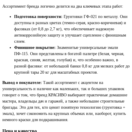
Ассортимент бренда логично делится на два ключевых этапа работ:
Подготовка поверхности:
Грунтовки ГФ-021 по металлу. Они
доступны в разных цветах (темно-серая, красно-коричневая) и
фасовках (от 0,8 до 2,7 кг), что обеспечивает надежную
антикоррозийную защиту и улучшает сцепление с финишным
слоем.
Финишное покрытие:
Знаменитые универсальные эмали
ПФ-115. Они представлены в богатой палитре (белая, черная,
красная, синяя, желтая, голубая) и, что особенно важно, в
разной фасовке: от небольшой банки 0,8 кг для мелких работ до
крупной тары 20 кг для масштабных проектов.
Вывод о покупателе:
Такой ассортимент с акцентом на
универсальность и наличие как маленьких, так и больших упаковок
говорит о том, что бренд КРАСИВО выбирают практичные домашние
мастера, владельцы дач и гаражей, а также небольшие строительные
бригады. Это для тех, кто ценит понятную технологию (грунтовка +
эмаль), хочет сэкономить на крупных объемах или, наоборот, купить
немного краски для подкрашивания.
Цена и качество