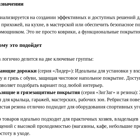
азначении
иализируется на создании эффективных и доступных решений дл
 прихожей, на кухне, в мастерской или обеспечить безопасное п
ощником. Это не просто коврики, а функциональные покрытия,
ому это подойдет
 логично делится на две ключевые группы:
ающие дорожки
(серия «Лидер»): Идеальны для установки у вх
у и грязь с обуви, защищая чистовое напольное покрытие. Доступ
озволяет подобрать вариант под любой интерьер.
ьзящие и грязезащитные покрытия
(серия «ЗигЗаг» и резина):
 для крыльца, гаражей, мастерских, рабочих зон. Ребристая пов
еистая резина отлично подходит для оборудования спортивных уг
 товаров идеально подходит для практичных хозяев, владельцев 
ений с высокой проходимостью (магазины, кафе, небольшие про
стоту в уходе.