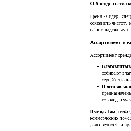
О бренде и его н
Бренд «Лидер» спец
сохранить чистоту в
вашим надежным пом
Ассортимент и к
Ассортимент бренда
Влаговпитыв
собирают влаг
серый), что п
Противоскол
предназначены
гололед, а яч
Вывод:
Такой набор
коммерческих помещ
долговечность и про