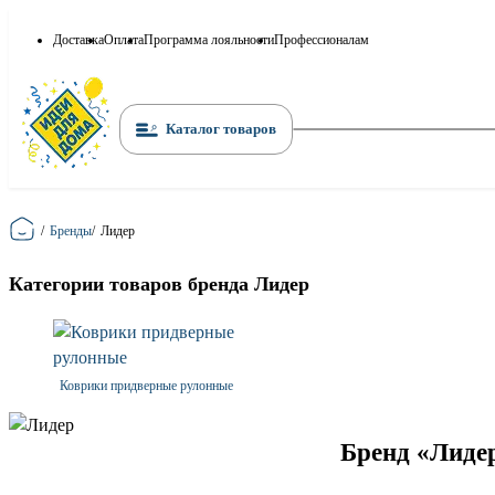
Доставка
Оплата
Программа лояльности
Профессионалам
Каталог товаров
Главная
/
Бренды
/
Лидер
Категории товаров бренда Лидер
Коврики придверные рулонные
Бренд «Лидер