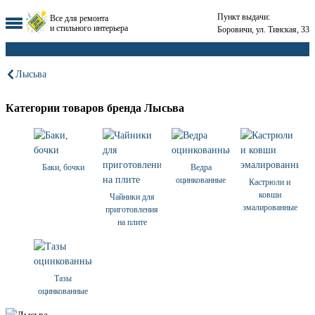
Пункт выдачи:
Все для ремонта
и стильного интерьера
Боровичи, ул. Тинская, 33
Лысьва
Категории товаров бренда Лысьва
Баки, бочки
Ведра
оцинкованные
Кастрюли и
ковши
Чайники для
эмалированные
приготовления
на плите
Тазы
оцинкованные