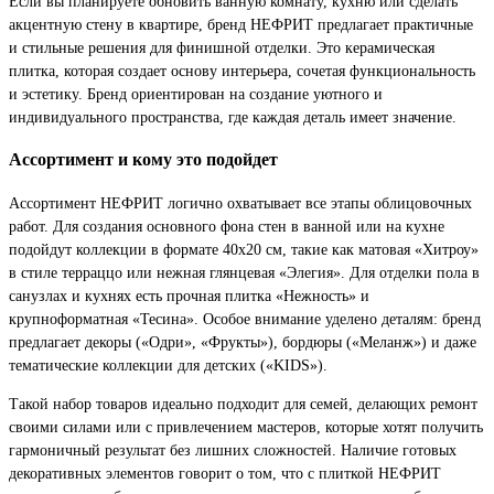
Если вы планируете обновить ванную комнату, кухню или сделать
акцентную стену в квартире, бренд НЕФРИТ предлагает практичные
и стильные решения для финишной отделки. Это керамическая
плитка, которая создает основу интерьера, сочетая функциональность
и эстетику. Бренд ориентирован на создание уютного и
индивидуального пространства, где каждая деталь имеет значение.
Ассортимент и кому это подойдет
Ассортимент НЕФРИТ логично охватывает все этапы облицовочных
работ. Для создания основного фона стен в ванной или на кухне
подойдут коллекции в формате 40х20 см, такие как матовая «Хитроу»
в стиле терраццо или нежная глянцевая «Элегия». Для отделки пола в
санузлах и кухнях есть прочная плитка «Нежность» и
крупноформатная «Тесина». Особое внимание уделено деталям: бренд
предлагает декоры («Одри», «Фрукты»), бордюры («Меланж») и даже
тематические коллекции для детских («KIDS»).
Такой набор товаров идеально подходит для семей, делающих ремонт
своими силами или с привлечением мастеров, которые хотят получить
гармоничный результат без лишних сложностей. Наличие готовых
декоративных элементов говорит о том, что с плиткой НЕФРИТ