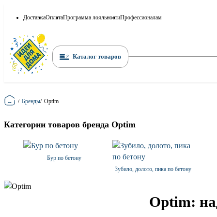
Доставка
Оплата
Программа лояльности
Профессионалам
Каталог товаров
Главная
/
Бренды
/
Optim
Категории товаров бренда Optim
Бур по бетону
Зубило, долото, пика по бетону
Optim: н