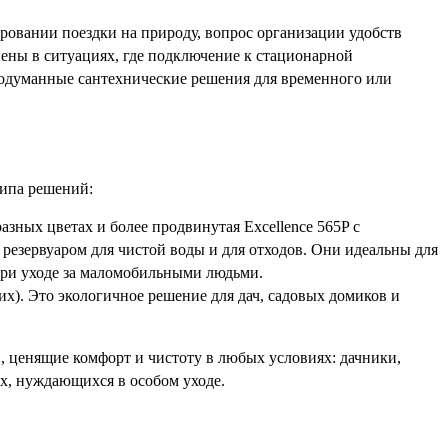
нировании поездки на природу, вопрос организации удобств
иены в ситуациях, где подключение к стационарной
родуманные сантехнические решения для временного или
типа решений:
азных цветах и более продвинутая Excellence 565P с
резервуаром для чистой воды и для отходов. Они идеальны для
и при уходе за маломобильными людьми.
них). Это экологичное решение для дач, садовых домиков и
и, ценящие комфорт и чистоту в любых условиях: дачники,
их, нуждающихся в особом уходе.