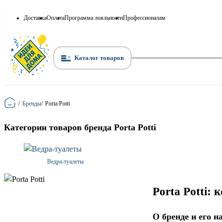
Доставка
Оплата
Программа лояльности
Профессионалам
Каталог товаров
Главная
/
Бренды
/
Porta Potti
Категории товаров бренда Porta Potti
Ведра-туалеты
Porta Potti:
О бренде и его н