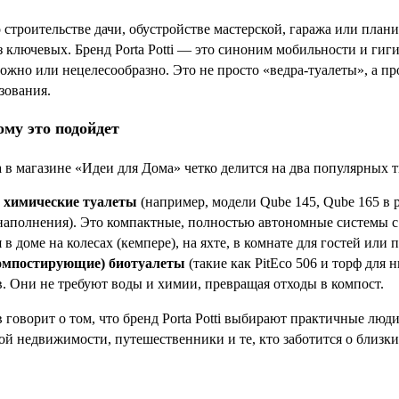
о строительстве дачи, обустройстве мастерской, гаража или пла
з ключевых. Бренд Porta Potti — это синоним мобильности и гиг
ожно или нецелесообразно. Это не просто «ведра-туалеты», а п
зования.
ому это подойдет
 в магазине «Идеи для Дома» четко делится на два популярных 
 химические туалеты
(например, модели Qube 145, Qube 165 в р
аполнения). Это компактные, полностью автономные системы с 
 в доме на колесах (кемпере), на яхте, в комнате для гостей ил
омпостирующие) биотуалеты
(такие как PitEco 506 и торф для 
. Они не требуют воды и химии, превращая отходы в компост.
 говорит о том, что бренд Porta Potti выбирают практичные люд
ой недвижимости, путешественники и те, кто заботится о близк