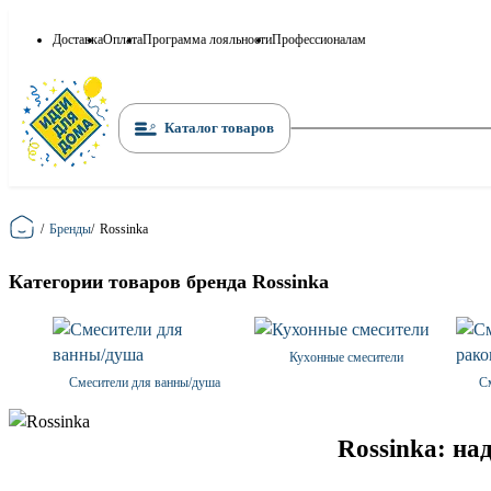
Доставка
Оплата
Программа лояльности
Профессионалам
Каталог товаров
Главная
/
Бренды
/
Rossinka
Категории товаров бренда Rossinka
Кухонные смесители
Смесители для ванны/душа
С
Rossinka: на