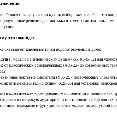
азначении
до обновления санузла или кухни, выбор смесителей — это вопро
т продуманные решения для монтажа и замены сантехники, помог
а кухне.
ому это подойдет
ka охватывает ключевые точки водопотребления в доме:
 душа:
модели с гигиеническим душем (как RS45-52) для удобств
ы:
от классических однорычажных (A35-22) до современных тер
оды.
актичные локтевые смесители (Y35-25), позволяющие управлять 
компактные смесители с душем (X25-56) для установки непосред
ей в классическом хромированном исполнении и наличие как пр
ентирован на широкую аудиторию. Это отличный выбор для тех, к
 или ищет надежные и функциональные модели по доступной цен