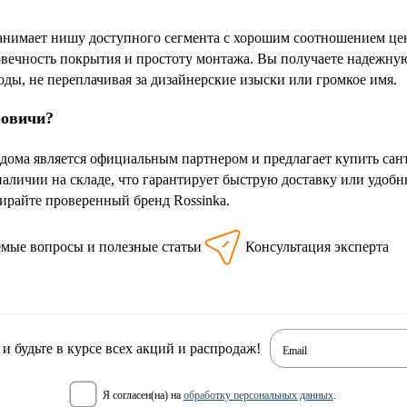
занимает нишу доступного сегмента с хорошим соотношением цены
овечность покрытия и простоту монтажа. Вы получаете надежную
оды, не переплачивая за дизайнерские изыски или громкое имя.
ровичи?
дома является официальным партнером и предлагает купить сан
 наличии на складе, что гарантирует быструю доставку или удоб
райте проверенный бренд Rossinka.
емые вопросы и полезные статьи
Консультация эксперта
 будьте в курсе всех акций и распродаж!
Email
я согласен(на) на
обработку персональных данных
.