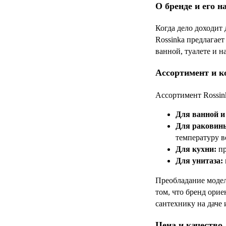
О бренде и его н
Когда дело доходит 
Rossinka предлагае
ванной, туалете и н
Ассортимент и к
Ассортимент Rossin
Для ванной и
Для раковин
температуру в
Для кухни:
пр
Для унитаза:
Преобладание модел
том, что бренд ори
сантехнику на даче
Цена и качество