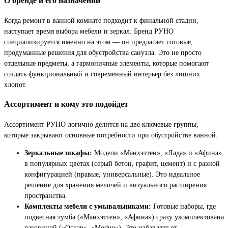
О бренде и его назначении
Когда ремонт в ванной комнате подходит к финальной стадии,
наступает время выбора мебели и зеркал. Бренд РУНО
специализируется именно на этом — он предлагает готовые,
продуманные решения для обустройства санузла. Это не просто
отдельные предметы, а гармоничные элементы, которые помогают
создать функциональный и современный интерьер без лишних
хлопот.
Ассортимент и кому это подойдет
Ассортимент РУНО логично делится на две ключевые группы,
которые закрывают основные потребности при обустройстве ванной:
Зеркальные шкафы:
Модели «Манхэттен», «Лада» и «Афина»
в популярных цветах (серый бетон, графит, цемент) и с разной
конфигурацией (правые, универсальные). Это идеальное
решение для хранения мелочей и визуального расширения
пространства.
Комплекты мебели с умывальниками:
Готовые наборы, где
подвесная тумба («Манхэттен», «Афина») сразу укомплектована
раковиной («Оскар», «Moduo»). Это избавляет от