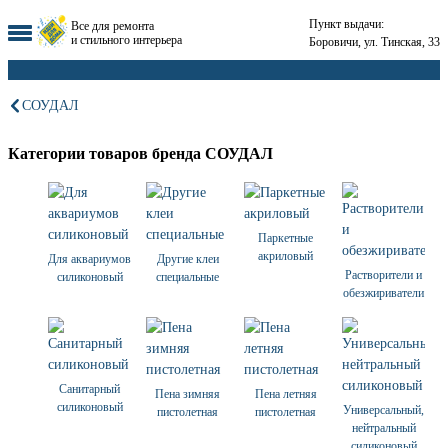
Пункт выдачи:
Все для ремонта
и стильного интерьера
Боровичи, ул. Тинская, 33
СОУДАЛ
Категории товаров бренда СОУДАЛ
Паркетные
акриловый
Для аквариумов
Другие клеи
Растворители и
силиконовый
специальные
обезжириватели
Санитарный
Пена зимняя
Пена летняя
силиконовый
Универсальный,
пистолетная
пистолетная
нейтральный
силиконовый