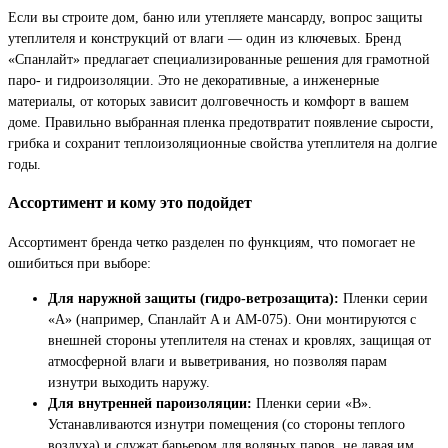
Если вы строите дом, баню или утепляете мансарду, вопрос защиты
утеплителя и конструкций от влаги — один из ключевых. Бренд
«Спанлайт» предлагает специализированные решения для грамотной
паро- и гидроизоляции. Это не декоративные, а инженерные
материалы, от которых зависит долговечность и комфорт в вашем
доме. Правильно выбранная пленка предотвратит появление сырости,
грибка и сохранит теплоизоляционные свойства утеплителя на долгие
годы.
Ассортимент и кому это подойдет
Ассортимент бренда четко разделен по функциям, что помогает не
ошибиться при выборе:
Для наружной защиты (гидро-ветрозащита):
Пленки серии
«А» (например, Спанлайт A и AМ-075). Они монтируются с
внешней стороны утеплителя на стенах и кровлях, защищая от
атмосферной влаги и выветривания, но позволяя парам
изнутри выходить наружу.
Для внутренней пароизоляции:
Пленки серии «В».
Устанавливаются изнутри помещения (со стороны теплого
воздуха) и служат барьером для водяных паров, не давая им