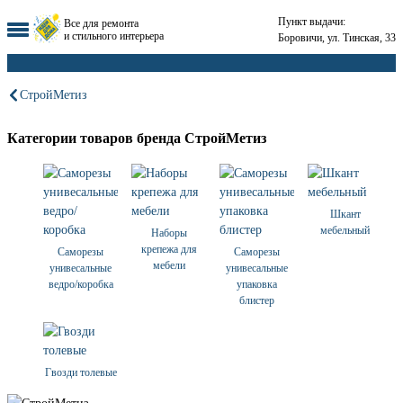
Пункт выдачи:
Все для ремонта
и стильного интерьера
Боровичи, ул. Тинская, 33
СтройМетиз
Категории товаров бренда СтройМетиз
Шкант
мебельный
Наборы
крепежа для
Саморезы
Саморезы
мебели
унивесальные
унивесальные
ведро/коробка
упаковка
блистер
Гвозди толевые