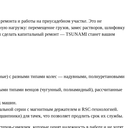
ремонта и работы на приусадебном участке. Это не
ную нагрузку: перемещение грузов, замес растворов, шлифовку
 или сделать капитальный ремонт — TSUNAMI станет вашим
сные) с разными типами колес — надувными, полиуретановыми
зными типами венцов (чугунный, полиамидный), рассчитанные
х машин.
нальной серии с магнитным держателем и RSC-технологией.
шипники) для тачек, что позволяет продлить срок их службы.
теров-самоучек, которые ценят надежность в работе и не хотят