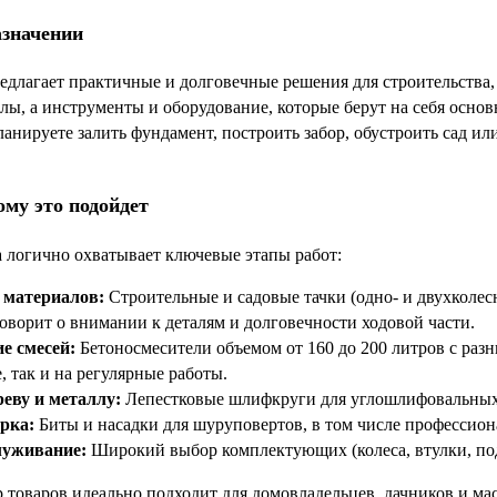
азначении
лагает практичные и долговечные решения для строительства, 
лы, а инструменты и оборудование, которые берут на себя основ
планируете залить фундамент, построить забор, обустроить сад
ому это подойдет
 логично охватывает ключевые этапы работ:
 материалов:
Строительные и садовые тачки (одно- и двухколе
оворит о внимании к деталям и долговечности ходовой части.
е смесей:
Бетоносмесители объемом от 160 до 200 литров с ра
, так и на регулярные работы.
реву и металлу:
Лепестковые шлифкруги для углошлифовальны
рка:
Биты и насадки для шуруповертов, в том числе профессио
луживание:
Широкий выбор комплектующих (колеса, втулки, под
 товаров идеально подходит для домовладельцев, дачников и мас