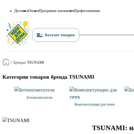
Доставка
Оплата
Программа лояльности
Профессионалам
Каталог товаров
Главная
/
Бренды
/
TSUNAMI
Категории товаров бренда TSUNAMI
Бетоносмесители
Комплектующие для тачек
TSUNAMI: на