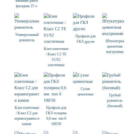
внешних работ
фасадная 25 л.
Универсальный
Профили для
ровнитель
Штукатурка
ГКЛ другие
цементная
Клеи плиточные
внутренняя
/ Класс С2 ТЕ
S1/S2
эластичные
Сухие
цементные
Грубый
ровнитель
(базовый)
Клеи плиточные
Профили для
/ Класс С2 для
ГКЛ толщина
керамогранита и
0,6 мм. тип 6
камня
100/50