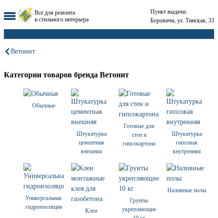
Пункт выдачи:
Все для ремонта
и стильного интерьера
Боровичи, ул. Тинская, 33
Ветонит
Категории товаров бренда Ветонит
Обычные
Готовые для
Штукатурка
Штукатурка
стен и
цементная
гипсовая
гипсокартона
внешняя
внутренняя
Наливные полы
Универсальная
Грунты
гидроизоляция
укрепляющие
Клеи