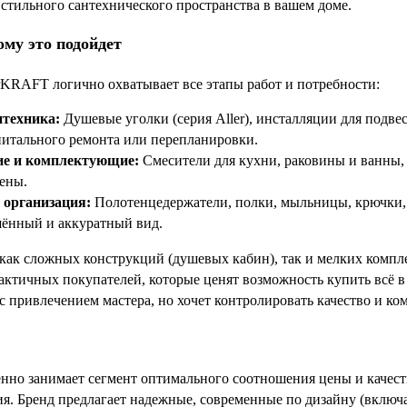
стильного сантехнического пространства в вашем доме.
ому это подойдет
KRAFT логично охватывает все этапы работ и потребности:
нтехника:
Душевые уголки (серия Aller), инсталляции для подв
питального ремонта или перепланировки.
ие и комплектующие:
Смесители для кухни, раковины и ванны,
ены.
 организация:
Полотенцедержатели, полки, мыльницы, крючки, 
шённый и аккуратный вид.
 как сложных конструкций (душевых кабин), так и мелких компл
актичных покупателей, которые ценят возможность купить всё в 
с привлечением мастера, но хочет контролировать качество и к
но занимает сегмент оптимального соотношения цены и качества
я. Бренд предлагает надежные, современные по дизайну (включ