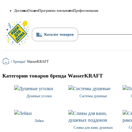
Доставка
Оплата
Программа лояльности
Профессионалам
Каталог товаров
Главная
/
Бренды
/
WasserKRAFT
Категории товаров бренда WasserKRAFT
Душевые уголки
Системы душевые
Лейки
Сливы для ванн, душевых
С